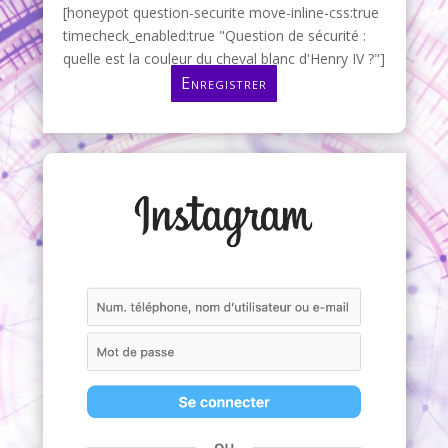
[honeypot question-securite move-inline-css:true
timecheck_enabled:true "Question de sécurité :
quelle est la couleur du cheval blanc d'Henry IV ?"]
Enregistrer