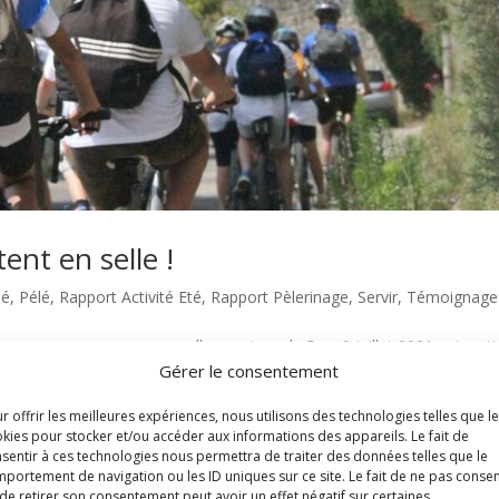
nt en selle !
sé
,
Pélé
,
Rapport Activité Eté
,
Rapport Pèlerinage
,
Servir
,
Témoignage
ous proposer une nouvelle aventure du 5 au 9 juillet 2021 qui parti
Gérer le consentement
elle Notre-Dame de Celles, en traversant tout le Pays d’Olmes. En rai
r offrir les meilleures expériences, nous utilisons des technologies telles que l
kies pour stocker et/ou accéder aux informations des appareils. Le fait de
sentir à ces technologies nous permettra de traiter des données telles que le
portement de navigation ou les ID uniques sur ce site. Le fait de ne pas consen
de retirer son consentement peut avoir un effet négatif sur certaines