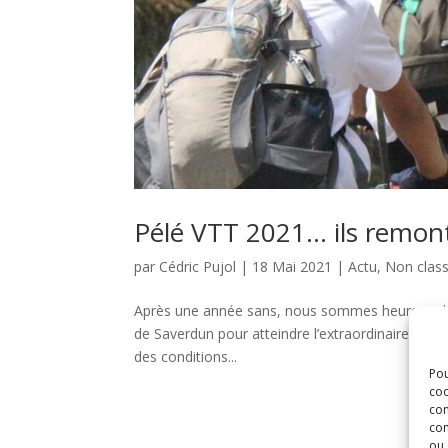
Pélé VTT 2021… ils remonte
par
Cédric Pujol
|
18 Mai 2021
|
Actu
,
Non clas
Après une année sans, nous sommes heureux de v
de Saverdun pour atteindre l’extraordinaire chap
des conditions...
Pou
coo
con
com
ou 