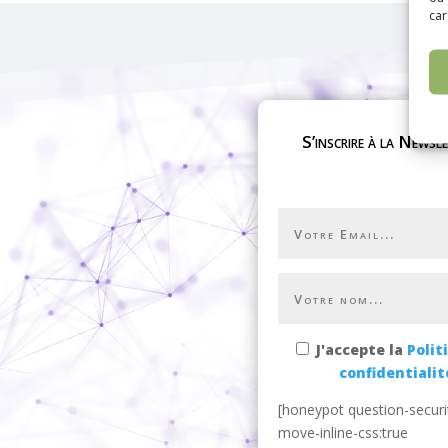
car
S’inscrire à la Newsl
J'accepte la
Polit
confidentialit
[honeypot question-securi
move-inline-css:true