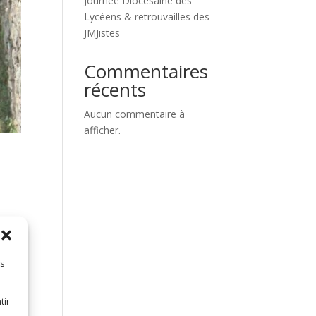
Journée Diocésaine des
Lycéens & retrouvailles des
JMJistes
Commentaires
récents
Aucun commentaire à
afficher.
era
son
es
tir