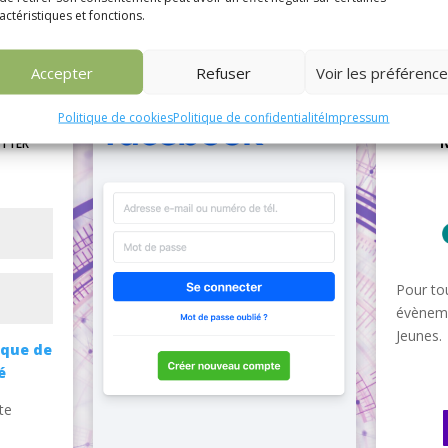
actéristiques et fonctions.
Accepter
Refuser
Voir les préférenc
Politique de cookies
Politique de confidentialité
Impressum
etter
M
Pour tou
évèneme
Jeunes.
ique de
é
te