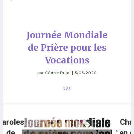
Journée Mondiale
de Prière pour les
Vocations
par
Cédric Pujol
|
3/05/2020
# # #
Paroles
Cha
de
en d
>