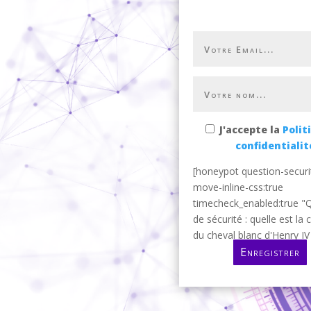
J'accepte la
Polit
confidentialit
[honeypot question-securi
move-inline-css:true
timecheck_enabled:true "
de sécurité : quelle est la 
du cheval blanc d'Henry IV 
Enregistrer