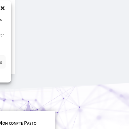
es
tir
es
on compte Pasto