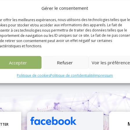
Gérer le consentement
r offrir les meilleures expériences, nous utilisons des technologies telles que l
t 2016
kies pour stocker et/ou accéder aux informations des appareils. Le fait de
sentir à ces technologies nous permettra de traiter des données telles que le
a soif des étudiants, il y a à Toulouse le Festival OPEN Church !
portement de navigation ou les ID uniques sur ce site. Le fait de ne pas consen
ts :tous les soirs à partir de 19:00, à l’Église St Pierre, 21-23
de retirer son consentement peut avoir un effet négatif sur certaines
actéristiques et fonctions.
Accepter
Refuser
Voir les préférenc
Politique de cookies
Politique de confidentialité
Impressum
etter
M