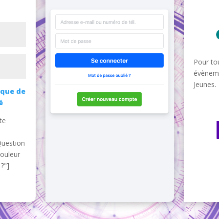
Pour tou
évèneme
Jeunes.
ique de
é
te
Question
couleur
?"]