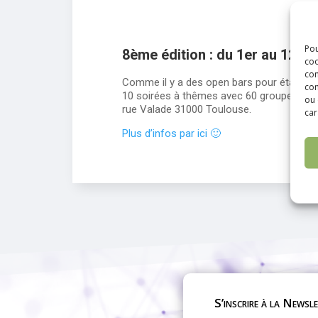
Pou
8ème édition : du 1er au 12 oc
coo
con
Comme il y a des open bars pour étancher l
com
10 soirées à thêmes avec 60 groupes étudian
ou 
rue Valade 31000 Toulouse.
car
Plus d’infos par ici 🙂
S’inscrire à la Newsl